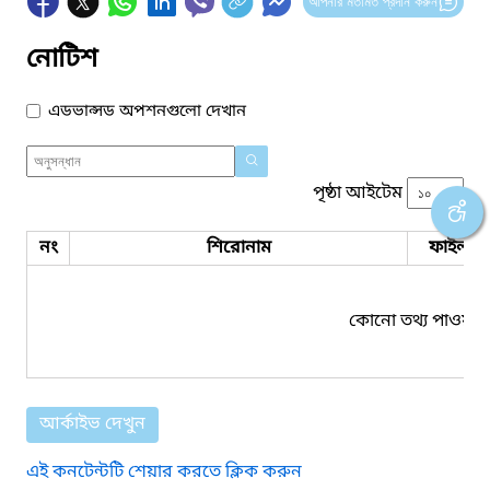
আপনার মতামত প্রদান করুন
নোটিশ
এডভান্সড অপশনগুলো দেখান
পৃষ্ঠা আইটেম
নং
শিরোনাম
ফাইল সম
কোনো তথ্য পাওয়া য
আর্কাইভ দেখুন
এই কনটেন্টটি শেয়ার করতে ক্লিক করুন