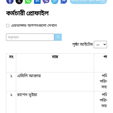
আপনার মতামত প্রদান করুন
কর্মচারী প্রোফাইল
এডভান্সড অপশনগুলো দেখান
পৃষ্ঠা আইটেম
নং
নাম
পদবি
১
এমিলি আক্তার
পরিবা
পরিকল্প
সহকার
২
রাশেদ ভূইয়া
পরিবা
পরিকল্প
সহকার