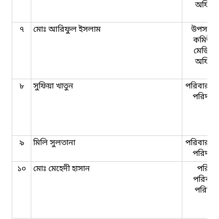
অফিসা
৭
মোঃ আরিফুল ইসলাম
উপসহকা
কমিউনি
মেডিক
অফিসা
৮
সুফিয়া খাতুন
পরিবার কল
পরিদর্শি
৯
মিলি সুলতানা
পরিবার কল
পরিদর্শি
১০
মোঃ মেহেদী হাসান
পরিবা
পরিকল্প
পরিদর্