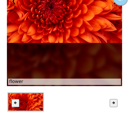
❮
❯
flower
🡸
🡺