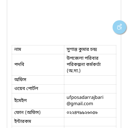
নাম
সুশান্ত কুমার চন্দ্র
উপজেলা পরিবার
পদবি
পরিকল্পনা কর্মকর্তা
(অ.দা.)
অফিস
ওয়েব পোর্টল
ufposadarrajbari
ইমেইল
@gmail.com
ফোন (অফিস)
০২২৪৭৯৯২৬০৫৬
ইন্টারকম